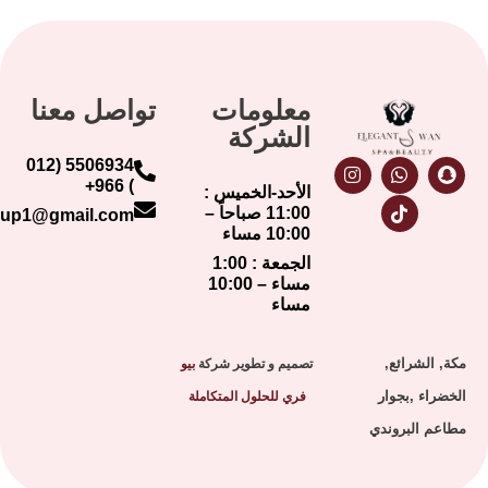
معلومات
تواصل معنا
الشركة
5506934 (012
) 966+
الأحد-الخميس :
11:00 صباحاً –
hr.swangroup1@gmail.com
10:00 مساء
الجمعة : 1:00
مساء – 10:00
مساء
,
تصميم و تطوير شركة
بيو
ار
فري للحلول المتكاملة
ندي