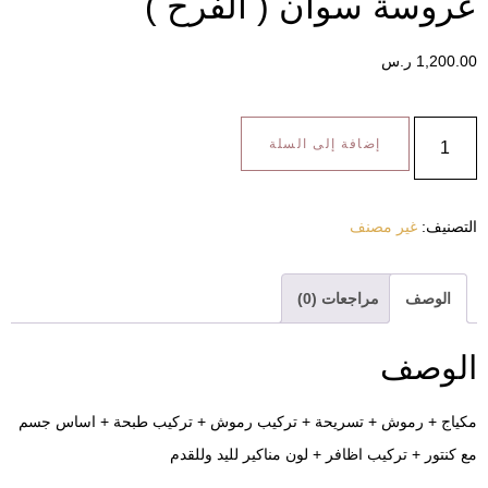
 سوان ( الفرح )
س
إضافة إلى السلة
 مصنف
مراجعات (0)
←
ش + تسريحة + تركيب رموش + تركيب طبحة + اساس جسم
كيب اظافر + لون مناكير لليد وللقدم