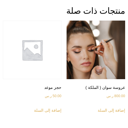
 ذات صلة
 الملكة )
حجز موعد
50.00
ر.س
سلة
إضافة إلى السلة